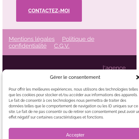
CONTACTEZ-MOI
Mentions légales
Politique de
confidentialité
C.G.V.
l'agence
L'excellence au rendez-vous
KVI
Gérer le consentement
avec
Pour offrir les meilleures expériences, nous utilisons des technologies telles
que les cookies pour stocker et/ou accéder aux informations des appareils.
2026
Le fait de consentir à ces technologies nous permettra de traiter des
données telles que le comportement de navigation ou les ID uniques sur ce
site. Le fait de ne pas consentir ou de retirer son consentement peut avoir u
© Tous Droits Réservés - Drain Body Expert
effet négatif sur certaines caractéristiques et fonctions.
Accepter